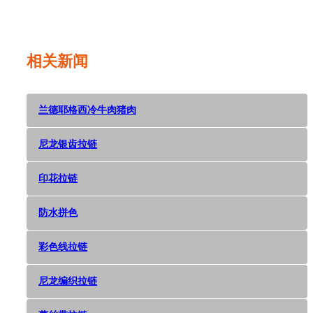
Dec 05,
2018
相关新闻
兰德耶格西冷牛肉猪肉
尼龙银齿拉链
印花拉链
防水拼色
彩色线拉链
尼龙编织拉链