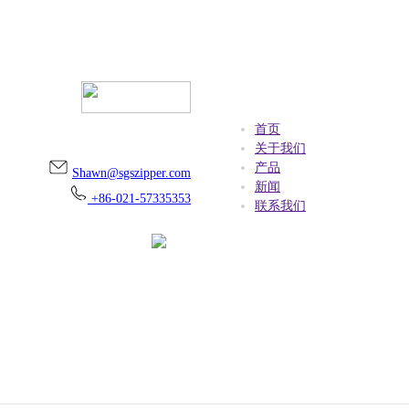
首页
上海市金山区朱泾镇万安街256号
关于我们
产品
Shawn@sgszipper.com
新闻
+86-021-57335353
联系我们