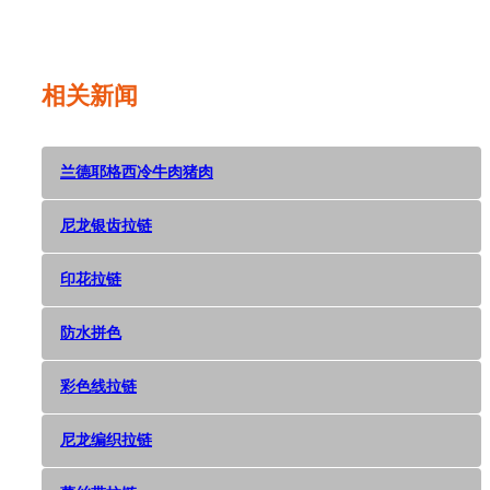
Dec 05,
2018
相关新闻
兰德耶格西冷牛肉猪肉
尼龙银齿拉链
印花拉链
防水拼色
彩色线拉链
尼龙编织拉链