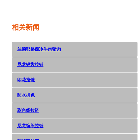
Dec 05,
2018
相关新闻
兰德耶格西冷牛肉猪肉
尼龙银齿拉链
印花拉链
防水拼色
彩色线拉链
尼龙编织拉链