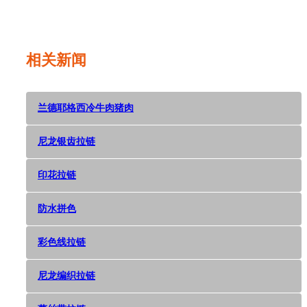
Dec 05,
2018
相关新闻
兰德耶格西冷牛肉猪肉
尼龙银齿拉链
印花拉链
防水拼色
彩色线拉链
尼龙编织拉链