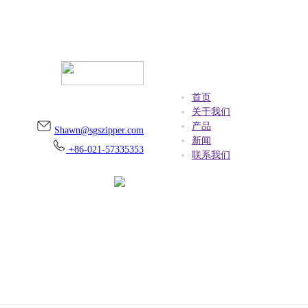
首页
上海市金山区朱泾镇万安街256号
关于我们
产品
Shawn@sgszipper.com
新闻
+86-021-57335353
联系我们