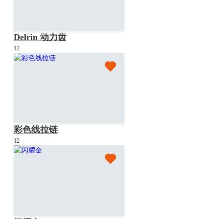
Delrin 动力齿
12
彩色线拉链
12