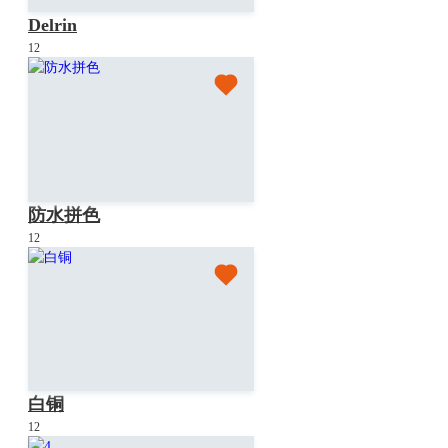
Delrin
12
防水拼色
12
白铜
12