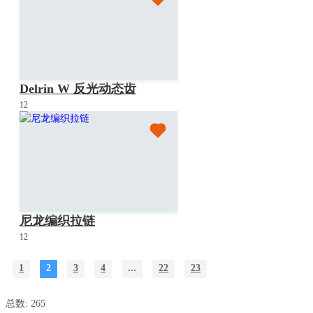
Delrin W 反光动态齿
12
尼龙编织拉链
12
1
2
3
4
...
22
23
总数: 265