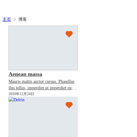
主页
>
博客
Aenean massa
Mauris mattis auctor cursus. Phasellus
llus tellus, imperdiet ut imperdiet eu,
2020年12月24日
iaculis sm. Donec vehicula