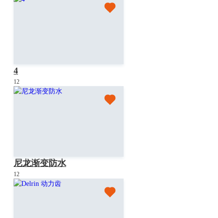
4
12
尼龙渐变防水
12