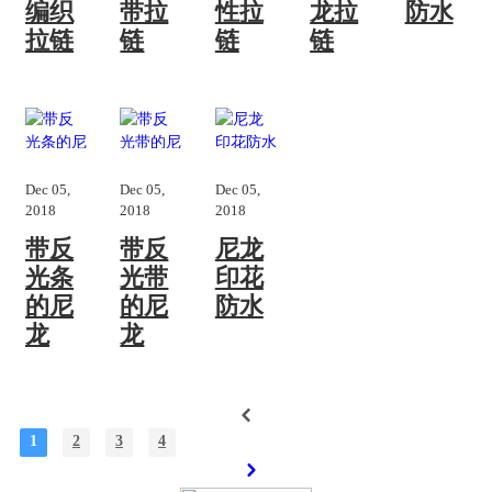
编织
带拉
性拉
龙拉
防水
拉链
链
链
链
Dec 05,
Dec 05,
Dec 05,
2018
2018
2018
带反
带反
尼龙
光条
光带
印花
的尼
的尼
防水
龙
龙
1
2
3
4